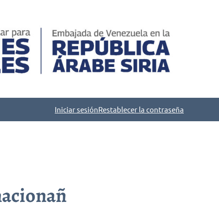
Iniciar sesión
Restablecer la contraseña
nacionañ