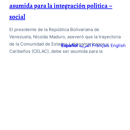
asumida para la integración política –
social
El presidente de la República Bolivariana de
Venezuela, Nicolás Maduro, aseveró que la trayectoria
de la Comunidad de Estados Latinoamericanos y
Español
العربية
Français
English
Caribeños (CELAC), debe ser asumida para la
integración política- social del bloque regional. Las
palabras las pronunció el Jefe de Estado venezolano
en el contexto de su mensaje, emitido vía
videoconferencia, ante la VII…
24 de enero de 2023