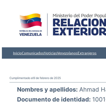
Saltar
al
contenido
Inicio
Comunicados
Noticias
Venezolanos
Extranjeros
Cumplimentado el
9 de febrero de 2025
Nombres y apellidos:
Ahmad H
Documento de identidad:
1001