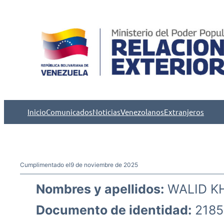
Saltar
al
contenido
Inicio
Comunicados
Noticias
Venezolanos
Extranjeros
Cumplimentado el
9 de noviembre de 2025
Nombres y apellidos:
WALID K
Documento de identidad:
2185