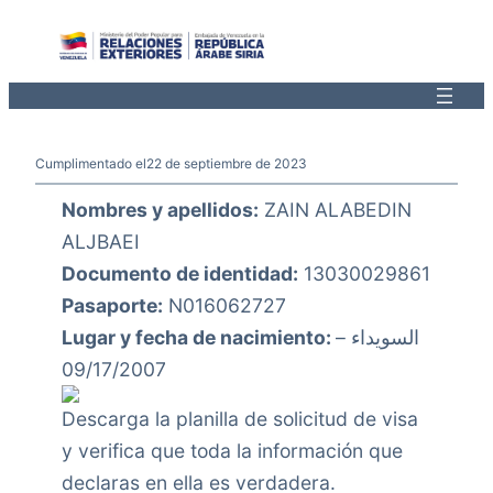
Saltar
al
contenido
Cumplimentado el
22 de septiembre de 2023
Nombres y apellidos:
ZAIN ALABEDIN
ALJBAEI
Documento de identidad:
13030029861
Pasaporte:
N016062727
Lugar y fecha de nacimiento:
السويداء –
09/17/2007
Descarga la planilla de solicitud de visa
y verifica que toda la información que
declaras en ella es verdadera.