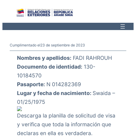
Saltar
al
contenido
Cumplimentado el
23 de septiembre de 2023
Nombres y apellidos:
FADI RAHROUH
Documento de identidad:
130-
10184570
Pasaporte:
N 014282369
Lugar y fecha de nacimiento:
Swaida –
01/25/1975
Descarga la planilla de solicitud de visa
y verifica que toda la información que
declaras en ella es verdadera.