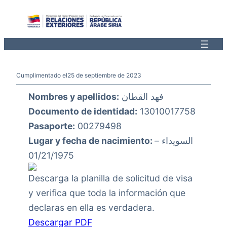
Saltar
al
contenido
Cumplimentado el
25 de septiembre de 2023
Nombres y apellidos:
فهد القطان
Documento de identidad:
13010017758
Pasaporte:
00279498
Lugar y fecha de nacimiento:
السويداء –
01/21/1975
Descarga la planilla de solicitud de visa
y verifica que toda la información que
declaras en ella es verdadera.
Descargar PDF