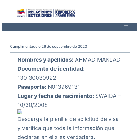
Saltar
al
contenido
Cumplimentado el
26 de septiembre de 2023
Nombres y apellidos:
AHMAD MAKLAD
Documento de identidad:
130_30030922
Pasaporte:
N013969131
Lugar y fecha de nacimiento:
SWAIDA –
10/30/2008
Descarga la planilla de solicitud de visa
y verifica que toda la información que
declaras en ella es verdadera.