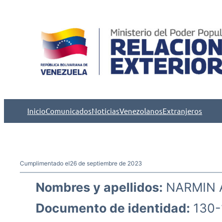
Saltar
al
contenido
Inicio
Comunicados
Noticias
Venezolanos
Extranjeros
Cumplimentado el
26 de septiembre de 2023
Nombres y apellidos:
NARMIN 
Documento de identidad:
130-