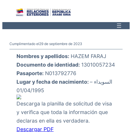
Saltar
al
contenido
Cumplimentado el
29 de septiembre de 2023
Nombres y apellidos:
HAZEM FARAJ
Documento de identidad:
13010057234
Pasaporte:
N013792776
Lugar y fecha de nacimiento:
السويداء –
01/04/1995
Descarga la planilla de solicitud de visa
y verifica que toda la información que
declaras en ella es verdadera.
Descargar PDF