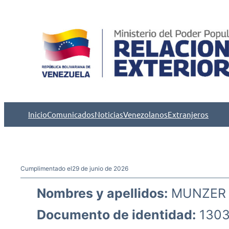
Saltar
al
contenido
Inicio
Comunicados
Noticias
Venezolanos
Extranjeros
Cumplimentado el
29 de junio de 2026
Nombres y apellidos:
MUNZER
Documento de identidad:
1303