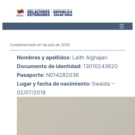
Saltar
al
contenido
Cumplimentado el
1 de julio de 2026
Nombres y apellidos:
Laith Alghajari
Documento de identidad:
13010243620
Pasaporte:
N014282036
Lugar y fecha de nacimiento:
Swaida –
02/07/2018