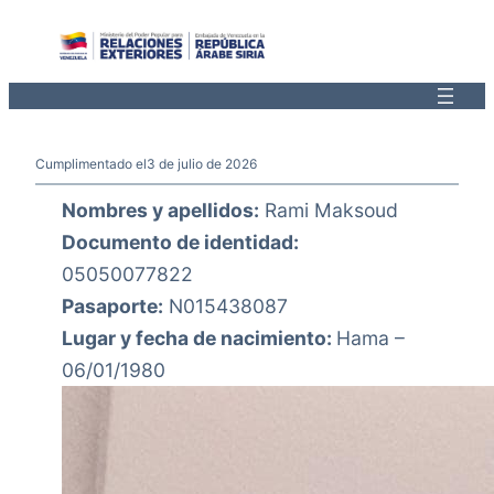
Saltar
al
contenido
Cumplimentado el
3 de julio de 2026
Nombres y apellidos:
Rami Maksoud
Documento de identidad:
05050077822
Pasaporte:
N015438087
Lugar y fecha de nacimiento:
Hama –
06/01/1980