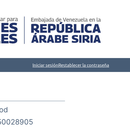
Iniciar sesión
Restablecer la contraseña
od
50028905