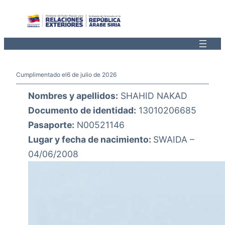
Saltar
al
contenido
Cumplimentado el
6 de julio de 2026
Nombres y apellidos:
SHAHID NAKAD
Documento de identidad:
13010206685
Pasaporte:
N00521146
Lugar y fecha de nacimiento:
SWAIDA –
04/06/2008