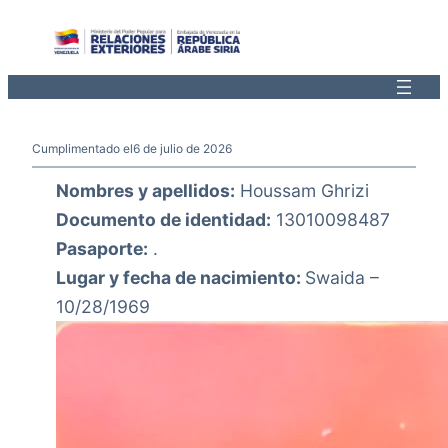
Saltar
al
contenido
Cumplimentado el
6 de julio de 2026
Nombres y apellidos:
Houssam Ghrizi
Documento de identidad:
13010098487
Pasaporte:
.
Lugar y fecha de nacimiento:
Swaida –
10/28/1969