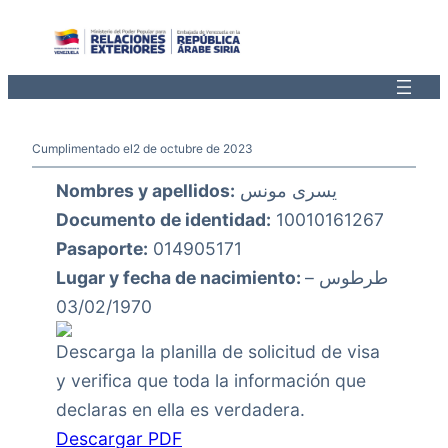
Saltar
al
contenido
Cumplimentado el
2 de octubre de 2023
Nombres y apellidos:
يسرى مونس
Documento de identidad:
10010161267
Pasaporte:
014905171
Lugar y fecha de nacimiento:
طرطوس –
03/02/1970
Descarga la planilla de solicitud de visa
y verifica que toda la información que
declaras en ella es verdadera.
Descargar PDF