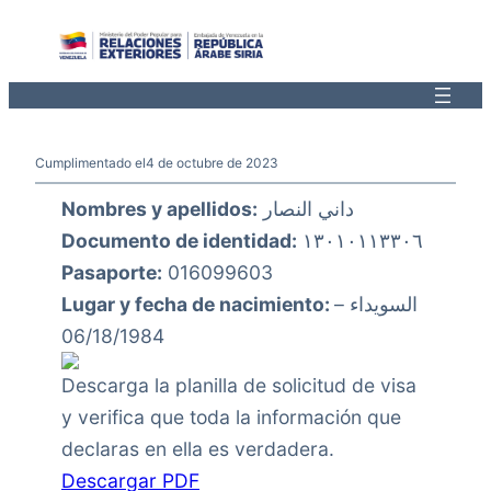
Saltar
al
contenido
Cumplimentado el
4 de octubre de 2023
Nombres y apellidos:
داني النصار
Documento de identidad:
١٣٠١٠١١٣٣٠٦
Pasaporte:
016099603
Lugar y fecha de nacimiento:
السويداء –
06/18/1984
Descarga la planilla de solicitud de visa
y verifica que toda la información que
declaras en ella es verdadera.
Descargar PDF