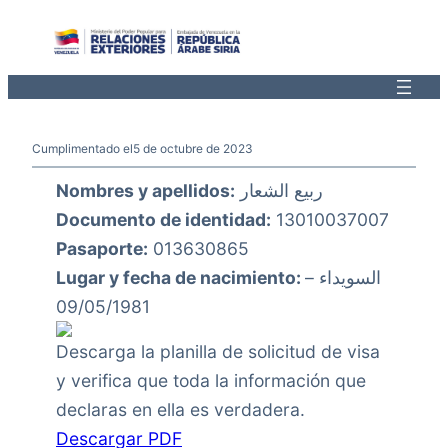
Saltar
al
contenido
Cumplimentado el
5 de octubre de 2023
Nombres y apellidos:
ربيع الشعار
Documento de identidad:
13010037007
Pasaporte:
013630865
Lugar y fecha de nacimiento:
السويداء –
09/05/1981
Descarga la planilla de solicitud de visa
y verifica que toda la información que
declaras en ella es verdadera.
Descargar PDF