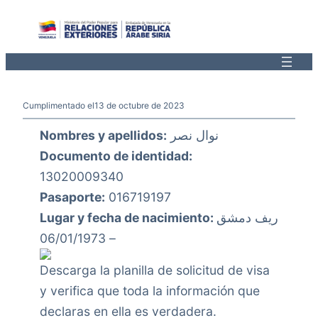
Saltar
al
contenido
Cumplimentado el
13 de octubre de 2023
Nombres y apellidos:
نوال نصر
Documento de identidad:
13020009340
Pasaporte:
016719197
Lugar y fecha de nacimiento:
ريف دمشق
– 06/01/1973
Descarga la planilla de solicitud de visa
y verifica que toda la información que
declaras en ella es verdadera.