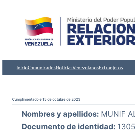
Saltar
al
contenido
Inicio
Comunicados
Noticias
Venezolanos
Extranjeros
Cumplimentado el
15 de octubre de 2023
Nombres y apellidos:
MUNIF A
Documento de identidad:
1305