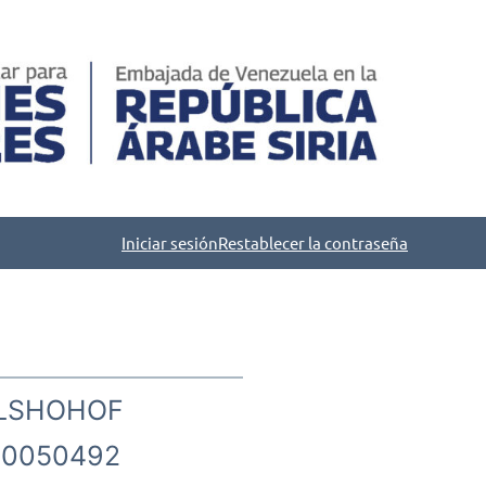
Iniciar sesión
Restablecer la contraseña
LSHOHOF
0050492