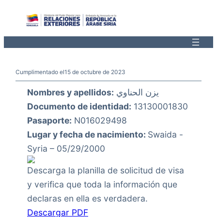
Saltar
al
contenido
Cumplimentado el
15 de octubre de 2023
Nombres y apellidos:
يزن الحناوي
Documento de identidad:
13130001830
Pasaporte:
N016029498
Lugar y fecha de nacimiento:
Swaida -
Syria – 05/29/2000
Descarga la planilla de solicitud de visa
y verifica que toda la información que
declaras en ella es verdadera.
Descargar PDF