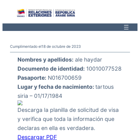
Saltar
al
contenido
Cumplimentado el
18 de octubre de 2023
Nombres y apellidos:
ale haydar
Documento de identidad:
10010077528
Pasaporte:
N016700659
Lugar y fecha de nacimiento:
tartous
siria – 01/17/1984
Descarga la planilla de solicitud de visa
y verifica que toda la información que
declaras en ella es verdadera.
Descargar PDF