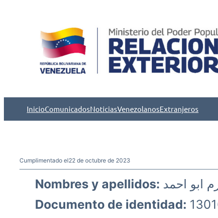
Saltar
al
contenido
Inicio
Comunicados
Noticias
Venezolanos
Extranjeros
Cumplimentado el
22 de octubre de 2023
Nombres y apellidos:
كرم ابو اح
Documento de identidad:
1301