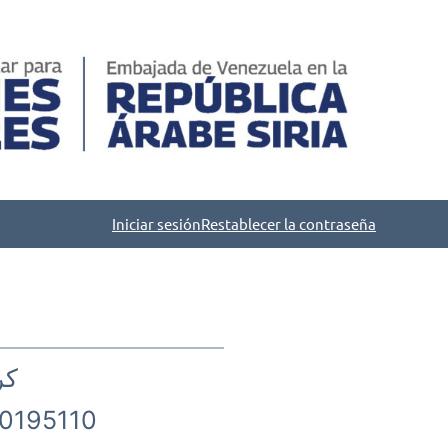
Iniciar sesión
Restablecer la contraseña
مد
0195110