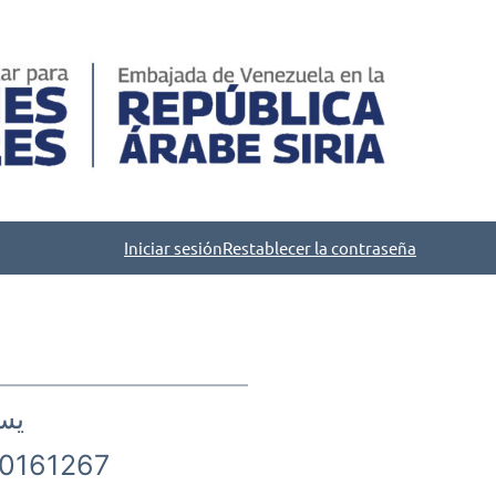
Iniciar sesión
Restablecer la contraseña
يس
0161267