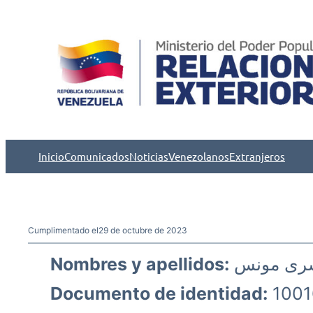
Saltar
al
contenido
Inicio
Comunicados
Noticias
Venezolanos
Extranjeros
Cumplimentado el
29 de octubre de 2023
Nombres y apellidos:
رى مونس
Documento de identidad:
1001