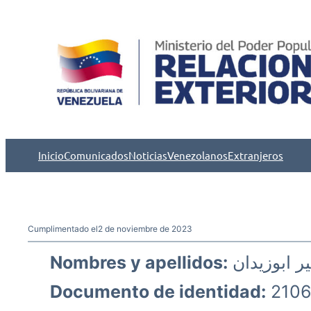
Saltar
al
contenido
Inicio
Comunicados
Noticias
Venezolanos
Extranjeros
Cumplimentado el
2 de noviembre de 2023
Nombres y apellidos:
ير ابوزيدان
Documento de identidad:
2106