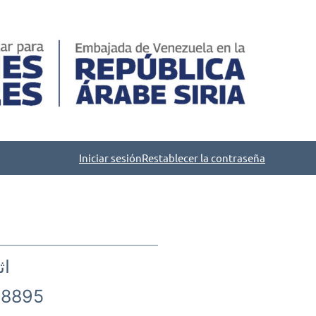
Iniciar sesión
Restablecer la contraseña
اث
8895