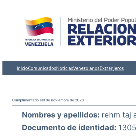
Saltar
al
contenido
Inicio
Comunicados
Noticias
Venezolanos
Extranjeros
Cumplimentado el
8 de noviembre de 2023
Nombres y apellidos:
rehm taj 
Documento de identidad:
1305