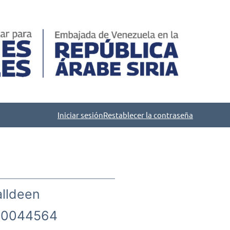
Iniciar sesión
Restablecer la contraseña
alldeen
0044564