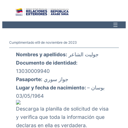
Saltar
al
contenido
Cumplimentado el
9 de noviembre de 2023
Nombres y apellidos:
جوليت الشاعر
Documento de identidad:
13030009940
Pasaporte:
جواز سوري
Lugar y fecha de nacimiento:
بوسان –
03/05/1964
Descarga la planilla de solicitud de visa
y verifica que toda la información que
declaras en ella es verdadera.