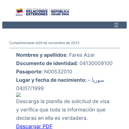
Saltar
al
contenido
Cumplimentado el
29 de noviembre de 2023
Nombres y apellidos:
Fares Azar
Documento de identidad:
04130009100
Pasaporte:
N00532010
Lugar y fecha de nacimiento:
سوريا –
04/07/1999
Descarga la planilla de solicitud de visa
y verifica que toda la información que
declaras en ella es verdadera.
Descargar PDF