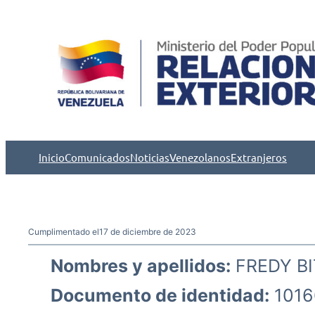
Saltar
al
contenido
Inicio
Comunicados
Noticias
Venezolanos
Extranjeros
Cumplimentado el
17 de diciembre de 2023
Nombres y apellidos:
FREDY BI
Documento de identidad:
1016