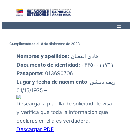
Saltar
al
contenido
Cumplimentado el
18 de diciembre de 2023
Nombres y apellidos:
فادي القطان
Documento de identidad:
٠٣٣٥٠٠١١٧٦١
Pasaporte:
013690706
Lugar y fecha de nacimiento:
ريف دمشق
– 01/15/1975
Descarga la planilla de solicitud de visa
y verifica que toda la información que
declaras en ella es verdadera.
Descargar PDF