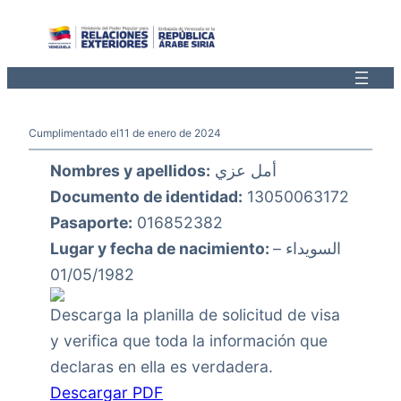
Saltar
al
contenido
Cumplimentado el
11 de enero de 2024
Nombres y apellidos:
أمل عزي
Documento de identidad:
13050063172
Pasaporte:
016852382
Lugar y fecha de nacimiento:
السويداء –
01/05/1982
Descarga la planilla de solicitud de visa
y verifica que toda la información que
declaras en ella es verdadera.
Descargar PDF