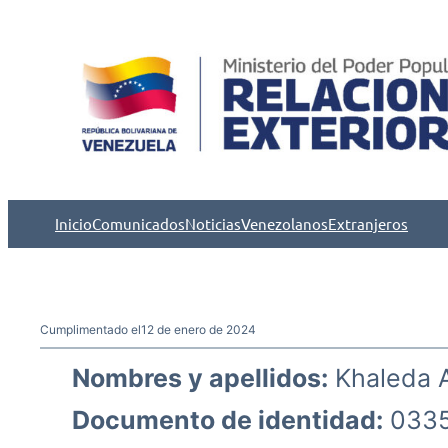
Saltar
al
contenido
Inicio
Comunicados
Noticias
Venezolanos
Extranjeros
Cumplimentado el
12 de enero de 2024
Nombres y apellidos:
Khaleda A
Documento de identidad:
033