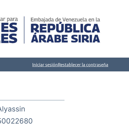
Iniciar sesión
Restablecer la contraseña
lyassin
50022680